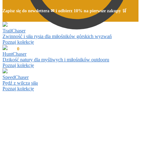
Zapisz się do newslettera ✉ i odbierz 10% na pierwsze zakupy 🛒
TrailChaser
Zwinność i siła rysia dla miłośników górskich wyzwań
Poznaj kolekcję
0,00
zł
0
HuntChaser
Dzikość natury dla myśliwych i miłośników outdooru
Poznaj kolekcję
SpeedChaser
Pędź z wilczą siłą
Poznaj kolekcję