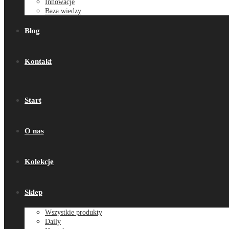
Innowacje
Baza wiedzy
Blog
Kontakt
Start
O nas
Kolekcje
Sklep
Wszystkie produkty
Daily