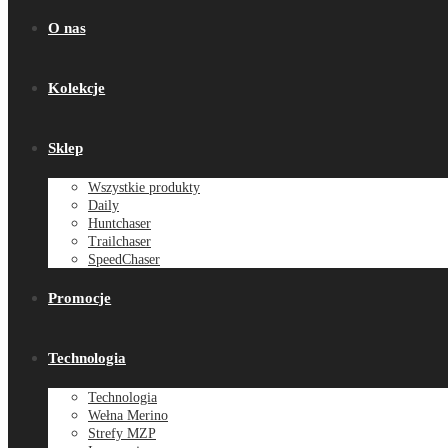
O nas
Kolekcje
Sklep
Wszystkie produkty
Daily
Huntchaser
Trailchaser
SpeedChaser
Promocje
Technologia
Technologia
Wełna Merino
Strefy MZP